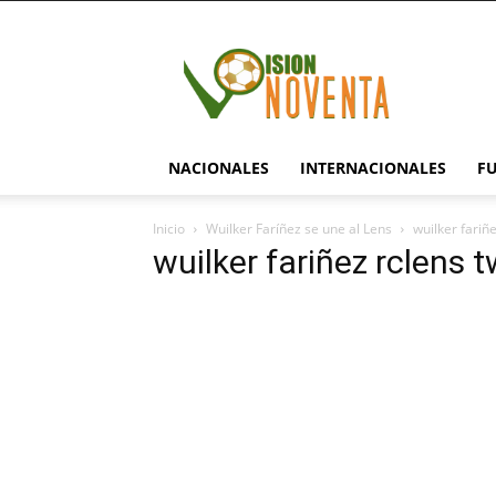
visionnoventa.com
NACIONALES
INTERNACIONALES
F
Inicio
Wuilker Faríñez se une al Lens
wuilker fariñe
wuilker fariñez rclens t