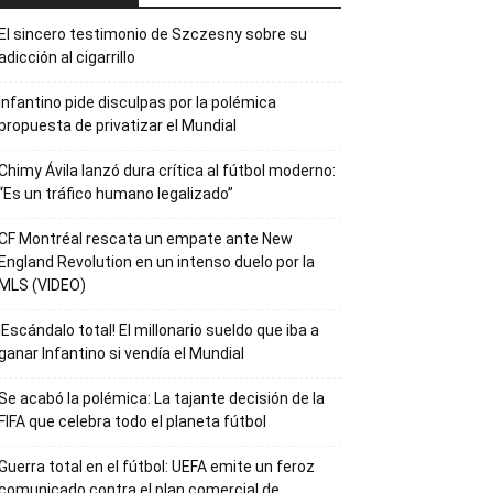
El sincero testimonio de Szczesny sobre su
adicción al cigarrillo
Infantino pide disculpas por la polémica
propuesta de privatizar el Mundial
Chimy Ávila lanzó dura crítica al fútbol moderno:
“Es un tráfico humano legalizado”
CF Montréal rescata un empate ante New
England Revolution en un intenso duelo por la
MLS (VIDEO)
¡Escándalo total! El millonario sueldo que iba a
ganar Infantino si vendía el Mundial
Se acabó la polémica: La tajante decisión de la
FIFA que celebra todo el planeta fútbol
Guerra total en el fútbol: UEFA emite un feroz
comunicado contra el plan comercial de