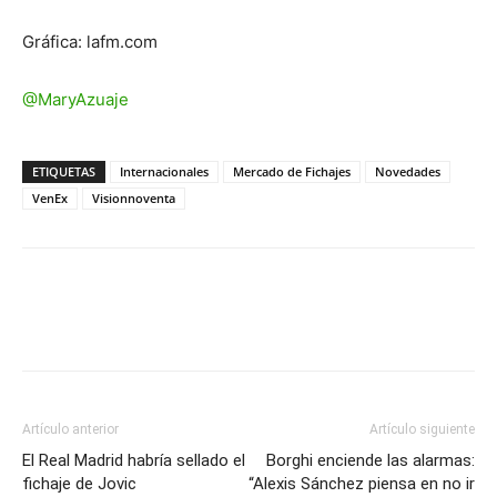
Gráfica: lafm.com
@MaryAzuaje
ETIQUETAS
Internacionales
Mercado de Fichajes
Novedades
VenEx
Visionnoventa
Artículo anterior
Artículo siguiente
El Real Madrid habría sellado el
Borghi enciende las alarmas:
fichaje de Jovic
“Alexis Sánchez piensa en no ir