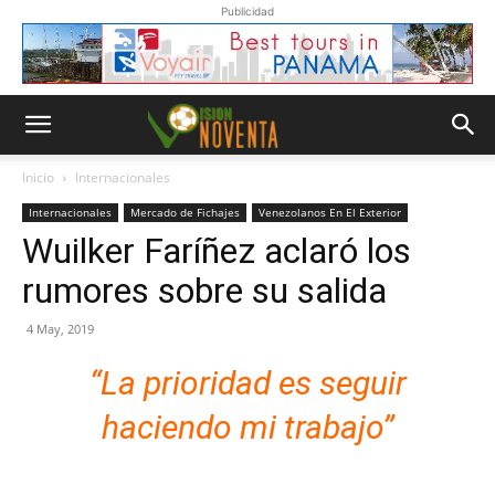
Publicidad
Inicio
Internacionales
Internacionales
Mercado de Fichajes
Venezolanos En El Exterior
Wuilker Faríñez aclaró los
rumores sobre su salida
4 May, 2019
“La prioridad es seguir
haciendo mi trabajo”