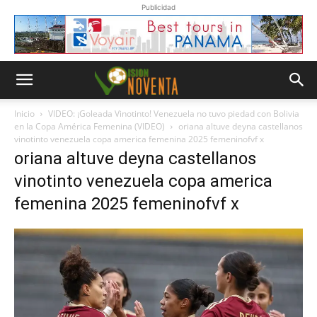
Publicidad
Inicio
VIDEO: ¡Goleada Vinotinto! Venezuela no tuvo piedad con Bolivia
en la Copa América Femenina (VIDEO)
oriana altuve deyna castellanos
vinotinto venezuela copa america femenina 2025 femeninofvf x
oriana altuve deyna castellanos
vinotinto venezuela copa america
femenina 2025 femeninofvf x