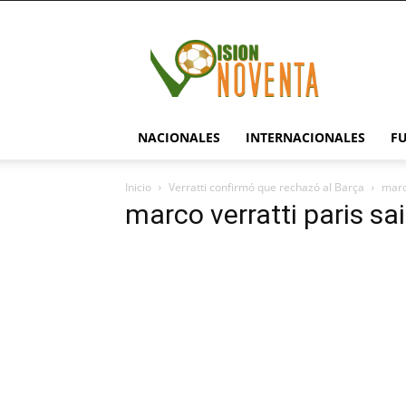
visionnoventa.com
NACIONALES
INTERNACIONALES
F
Inicio
Verratti confirmó que rechazó al Barça
marc
marco verratti paris s