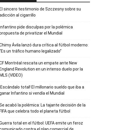
El sincero testimonio de Szczesny sobre su
adicción al cigarrillo
Infantino pide disculpas por la polémica
propuesta de privatizar el Mundial
Chimy Ávila lanzó dura crítica al fútbol moderno:
“Es un tráfico humano legalizado”
CF Montréal rescata un empate ante New
England Revolution en un intenso duelo por la
MLS (VIDEO)
¡Escándalo total! El millonario sueldo que iba a
ganar Infantino si vendía el Mundial
Se acabó la polémica: La tajante decisión de la
FIFA que celebra todo el planeta fútbol
Guerra total en el fútbol: UEFA emite un feroz
comunicado contra el plan comercial de