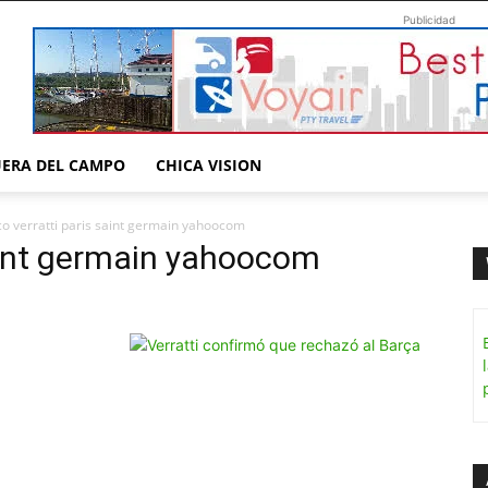
Publicidad
UERA DEL CAMPO
CHICA VISION
o verratti paris saint germain yahoocom
aint germain yahoocom