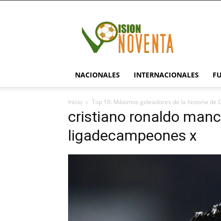
visionnoventa.com
NACIONALES
INTERNACIONALES
F
Inicio
Top 10: Máximos goleadores de la historia de
cristiano ronaldo manc
ligadecampeones x