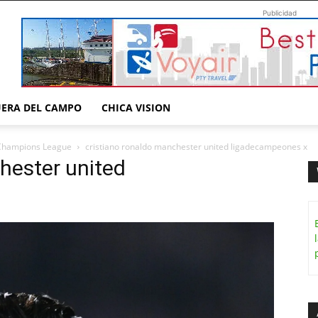
Publicidad
UERA DEL CAMPO
CHICA VISION
 Champions League
cristiano ronaldo manchester united ligadecampeones x
hester united