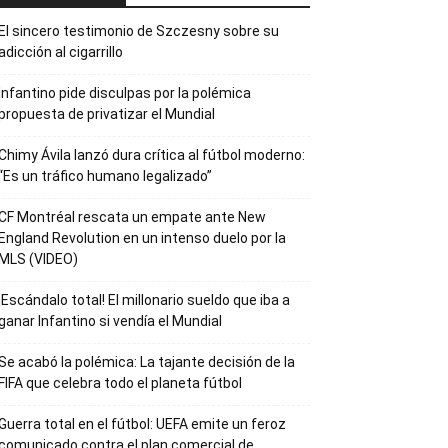
El sincero testimonio de Szczesny sobre su
adicción al cigarrillo
Infantino pide disculpas por la polémica
propuesta de privatizar el Mundial
Chimy Ávila lanzó dura crítica al fútbol moderno:
“Es un tráfico humano legalizado”
CF Montréal rescata un empate ante New
England Revolution en un intenso duelo por la
MLS (VIDEO)
¡Escándalo total! El millonario sueldo que iba a
ganar Infantino si vendía el Mundial
Se acabó la polémica: La tajante decisión de la
FIFA que celebra todo el planeta fútbol
Guerra total en el fútbol: UEFA emite un feroz
comunicado contra el plan comercial de