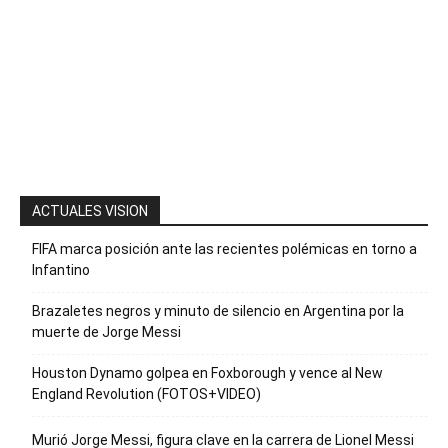
Envíanos un
mensaje con
la palabra
“Suscripción”
para recibir
nuestro
boletín
ACTUALES VISION
FIFA marca posición ante las recientes polémicas en torno a
Infantino
Brazaletes negros y minuto de silencio en Argentina por la
muerte de Jorge Messi
Houston Dynamo golpea en Foxborough y vence al New
England Revolution (FOTOS+VIDEO)
Murió Jorge Messi, figura clave en la carrera de Lionel Messi