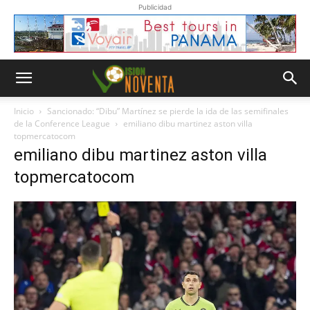
Publicidad
Inicio
Sancionado: “Dibu” Martínez se pierde la ida de las semifinales
de la Conference League
emiliano dibu martinez aston villa
topmercatocom
emiliano dibu martinez aston villa
topmercatocom