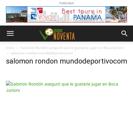
Publicidad
Inicio
Salomón Rondón aseguró que le gustaría jugar en Boca Juniors
salomon rondon mundodeportivocom
salomon rondon mundodeportivocom
Whatsapp
“Suscripción”
Envíanos un
mensaje con
la palabra
“Suscripción”