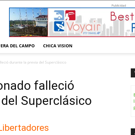
Publicidad
UERA DEL CAMPO
CHICA VISION
lleció durante la previa del Superclásico
onado falleció
 del Superclásico
Libertadores