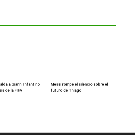
alda a Gianni Infantino
Messi rompe el silencio sobre el
sis de la FIFA
futuro de Thiago