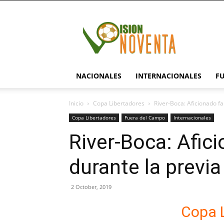
visionnoventa.com
NACIONALES
INTERNACIONALES
F
Inicio
Copa Libertadores
River-Boca: Aficionado fa
Copa Libertadores
Fuera del Campo
Internacionales
River-Boca: Afici
durante la previa
2 October, 2019
Copa 