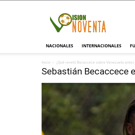
visionnoventa.com
NACIONALES
INTERNACIONALES
F
Inicio
¿Qué reveló Becaccece sobre Venezuela antes d
Sebastián Becaccece e