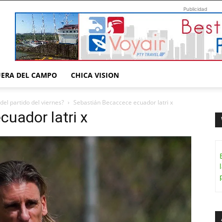
Publicidad
UERA DEL CAMPO
CHICA VISION
el partido del viernes?
Sebastián Becaccece ecuador latri x
cuador latri x