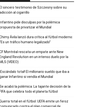
El sincero testimonio de Szczesny sobre su
adicción al cigarrillo
Infantino pide disculpas por la polémica
propuesta de privatizar el Mundial
Chimy Ávila lanzó dura crítica al fútbol moderno:
“Es un tráfico humano legalizado”
CF Montréal rescata un empate ante New
England Revolution en un intenso duelo por la
MLS (VIDEO)
¡Escándalo total! El millonario sueldo que iba a
ganar Infantino si vendía el Mundial
Se acabó la polémica: La tajante decisión de la
FIFA que celebra todo el planeta fútbol
Guerra total en el fútbol: UEFA emite un feroz
comunicado contra el plan comercial de