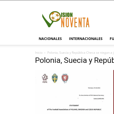
visionnoventa.com
NACIONALES
INTERNACIONALES
F
Inicio
Polonia, Suecia y República Checa se niegan a 
Polonia, Suecia y Repú