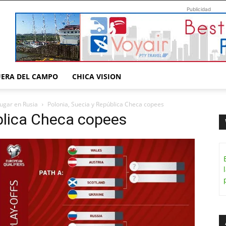
Publicidad
UERA DEL CAMPO
CHICA VISION
jugar en Rusia
Polonia, Suecia y República Checa copees
blica Checa copees