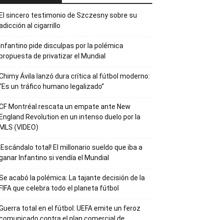
El sincero testimonio de Szczesny sobre su
adicción al cigarrillo
Infantino pide disculpas por la polémica
propuesta de privatizar el Mundial
Chimy Ávila lanzó dura crítica al fútbol moderno:
“Es un tráfico humano legalizado”
CF Montréal rescata un empate ante New
England Revolution en un intenso duelo por la
MLS (VIDEO)
¡Escándalo total! El millonario sueldo que iba a
ganar Infantino si vendía el Mundial
Se acabó la polémica: La tajante decisión de la
FIFA que celebra todo el planeta fútbol
Guerra total en el fútbol: UEFA emite un feroz
comunicado contra el plan comercial de