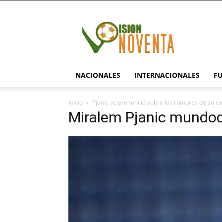
visionnoventa.com
NACIONALES
INTERNACIONALES
F
Inicio
Pjanic se pronunció sobre los rumores de su ex
Miralem Pjanic mundo