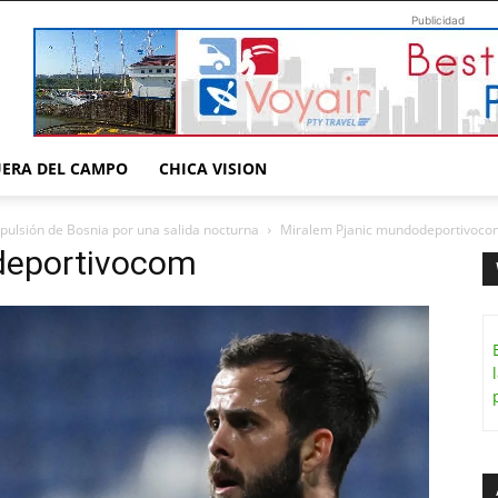
Publicidad
UERA DEL CAMPO
CHICA VISION
pulsión de Bosnia por una salida nocturna
Miralem Pjanic mundodeportivoco
deportivocom