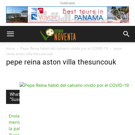
Publicidad
Inicio
Pepe Reina habló del calvario vivido por el COVID-19
pepe
reina aston villa thesuncouk
pepe reina aston villa thesuncouk
Whatsapp
“Suscripción”
Envíanos un
mensaje con
la palabra
“Suscripción”