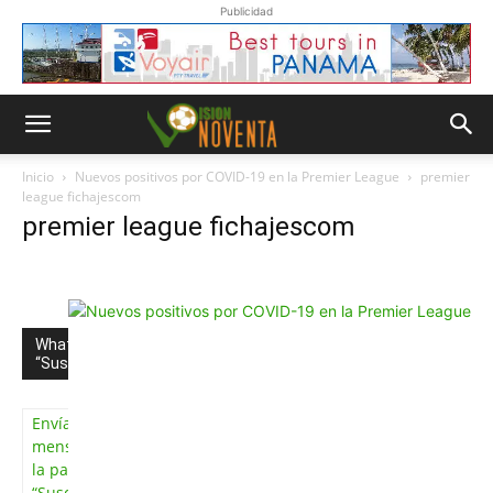
Publicidad
Inicio
Nuevos positivos por COVID-19 en la Premier League
premier
league fichajescom
premier league fichajescom
Whatsapp
“Suscripción”
Envíanos un
mensaje con
la palabra
“Suscripción”