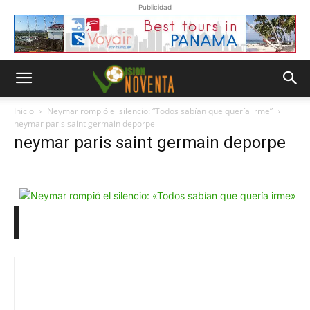
Publicidad
Inicio
Neymar rompió el silencio: “Todos sabían que quería irme”
neymar paris saint germain deporpe
neymar paris saint germain deporpe
Whatsapp
“Suscripción”
Envíanos un
mensaje con
la palabra
“Suscripción”