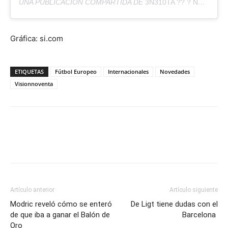
UNA PUBLICACIÓN COMPARTIDA DE
3N310TA ?? ? NEYMARJR
Gráfica: si.com
ETIQUETAS
Fútbol Europeo
Internacionales
Novedades
Visionnoventa
Artículo anterior
Artículo siguiente
Modric reveló cómo se enteró
De Ligt tiene dudas con el
de que iba a ganar el Balón de
Barcelona
Oro