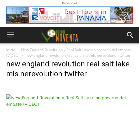
Publicidad
Inicio
New England Revolution y Real Salt Lake no pasaron del empate
(VIDEO)
new england revolution real salt lake mls nerevolution twitter
new england revolution real salt lake
mls nerevolution twitter
Whatsapp
“Suscripción”
Envíanos un
mensaje con