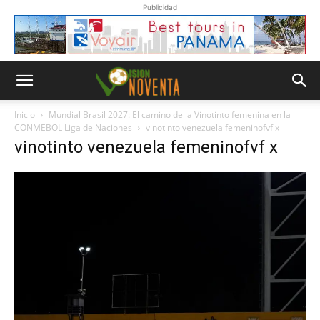
Publicidad
Inicio
Mundial Brasil 2027: El camino de la Vinotinto femenina en la
CONMEBOL Liga de Naciones
vinotinto venezuela femeninofvf x
vinotinto venezuela femeninofvf x