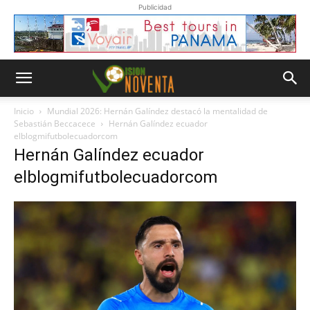
Publicidad
Inicio
Mundial 2026: Hernán Galíndez destacó la mentalidad de
Sebastián Beccacece
Hernán Galíndez ecuador
elblogmifutbolecuadorcom
Hernán Galíndez ecuador
elblogmifutbolecuadorcom