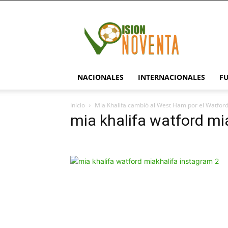
visionnoventa.com
NACIONALES
INTERNACIONALES
F
Inicio
Mia Khalifa cambió al West Ham por el Watfor
mia khalifa watford mi