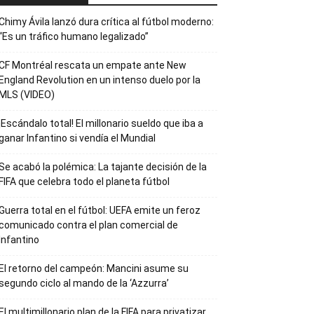
Chimy Ávila lanzó dura crítica al fútbol moderno:
“Es un tráfico humano legalizado”
CF Montréal rescata un empate ante New
England Revolution en un intenso duelo por la
MLS (VIDEO)
¡Escándalo total! El millonario sueldo que iba a
ganar Infantino si vendía el Mundial
Se acabó la polémica: La tajante decisión de la
FIFA que celebra todo el planeta fútbol
Guerra total en el fútbol: UEFA emite un feroz
comunicado contra el plan comercial de
Infantino
El retorno del campeón: Mancini asume su
segundo ciclo al mando de la ‘Azzurra’
El multimillonario plan de la FIFA para privatizar