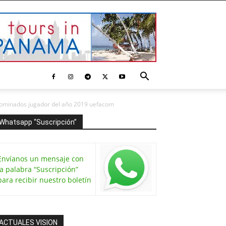
k nominados jugador del año 2019 uefacom
Whatsapp “Suscripción”
Envíanos un mensaje con
la palabra “Suscripción”
para recibir nuestro boletín
ACTUALES VISION