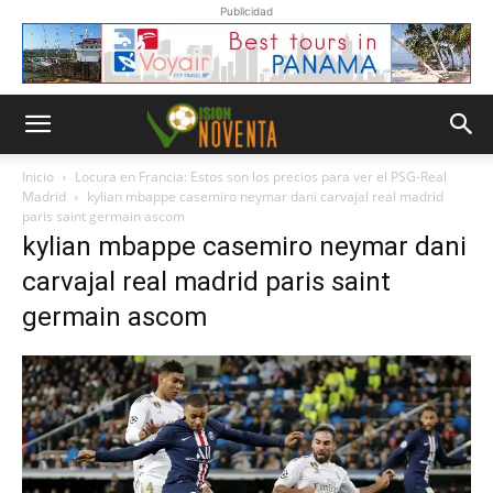
Publicidad
Inicio
Locura en Francia: Estos son los precios para ver el PSG-Real
Madrid
kylian mbappe casemiro neymar dani carvajal real madrid
paris saint germain ascom
kylian mbappe casemiro neymar dani
carvajal real madrid paris saint
germain ascom