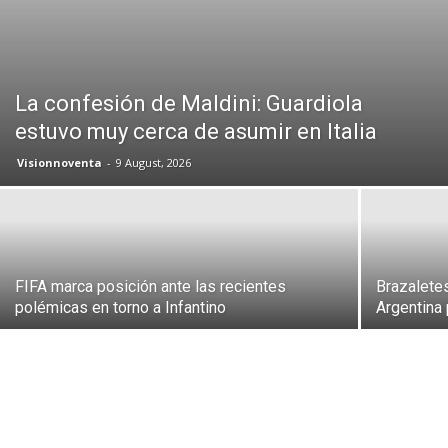
La confesión de Maldini: Guardiola
estuvo muy cerca de asumir en Italia
Visionnoventa
-
9 August, 2026
FIFA marca posición ante las recientes
Brazalete
polémicas en torno a Infantino
Argentina