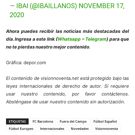
— IBAI (@IBAILLANOS)
NOVEMBER 17,
2020
Ahora puedes recibir las noticias más des
tacadas del
día. Ingresa a este link (
Whatsapp
–
Telegram
) para que
no te pierdas nuestro mejor contenido.
Gráfica: depor.com
El contenido de visionnoventa.net está protegido bajo las
leyes internacionales de derecho de autor.
Si requiere
usar nuestro contenido, por favor contáct
enos.
Absténgase de usar nuestro contenido sin autorización.
ETIQUETAS
FC Barcelona
Fuera del Campo
Fútbol Español
Fútbol Europeo
Internacionales
Novedades
Visionnoventa