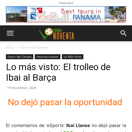
Publicidad
Inicio
Fuera del Campo
Fuera del Campo
Internacionales
Lo Más Visto
Lo más visto: El trolleo de
Ibai al Barça
19 November, 2020
No dejó pasar la oportunidad
El comentarios de ‘eSports’
Ibai Llanos
no dejó pasar la