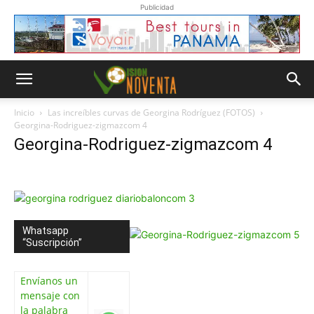
Publicidad
Inicio
Las increíbles curvas de Georgina Rodríguez (FOTOS)
Georgina-Rodriguez-zigmazcom 4
Georgina-Rodriguez-zigmazcom 4
Whatsapp
“Suscripción”
Envíanos un
mensaje con
la palabra