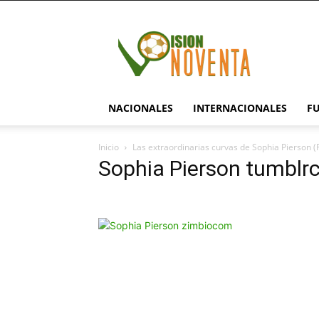
visionnoventa.com
NACIONALES
INTERNACIONALES
F
Inicio
Las extraordinarias curvas de Sophia Pierson 
Sophia Pierson tumblr