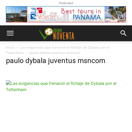
Publicidad
Inicio
Las exigencias que frenaron el fichaje de Dybala por el
Tottenham
paulo dybala juventus msncom
paulo dybala juventus msncom
Whatsapp
“Suscripción”
Envíanos un
mensaje con
la palabra
“Suscripción”