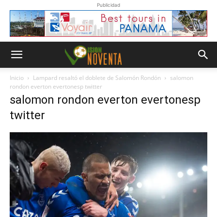
Publicidad
Inicio
Lampard resaltó el doblete de Salomón Rondón
salomon
rondon everton evertonesp twitter
salomon rondon everton evertonesp
twitter