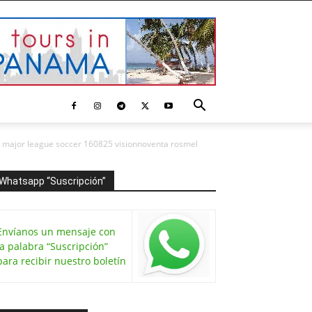
ls major league soccer 160825 visionnoventa rosmel
Whatsapp “Suscripción”
Envíanos un mensaje con
la palabra “Suscripción”
para recibir nuestro boletín