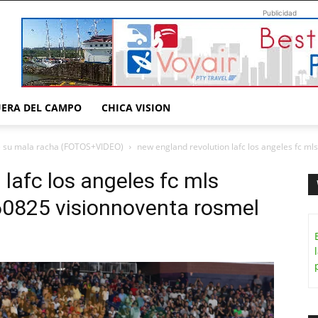
Publicidad
UERA DEL CAMPO
CHICA VISION
e su mala racha (FOTOS+VIDEO)
new england revolution lafc los angeles fc m
lafc los angeles fc mls
60825 visionnoventa rosmel