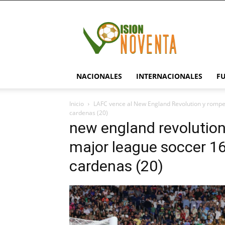
visionnoventa.com
NACIONALES
INTERNACIONALES
F
Inicio
LAFC vence al New England Revolution y romp
cardenas (20)
new england revolution 
major league soccer 1
cardenas (20)