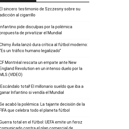
El sincero testimonio de Szczesny sobre su
adicción al cigarrillo
Infantino pide disculpas por la polémica
propuesta de privatizar el Mundial
Chimy Ávila lanzó dura crítica al fútbol moderno:
“Es un tráfico humano legalizado”
CF Montréal rescata un empate ante New
England Revolution en un intenso duelo por la
MLS (VIDEO)
¡Escándalo total! El millonario sueldo que iba a
ganar Infantino si vendía el Mundial
Se acabó la polémica: La tajante decisión de la
FIFA que celebra todo el planeta fútbol
Guerra total en el fútbol: UEFA emite un feroz
comunicado contra el plan comercial de