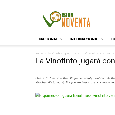
visionnoventa.com
NACIONALES
INTERNACIONALES
F
Inicio
La Vinotinto jugará contra Argentina en marzo
La Vinotinto jugará co
Please don’t remove that. It’s just an empty symbolic file t
attached file to work). But you are free to use any image you 