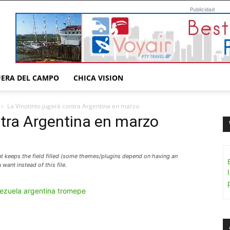
Publicidad
UERA DEL CAMPO
CHICA VISION
La Vinotinto jugará contra Argentina en marzo
ntra Argentina en marzo
hat keeps the field filled (some themes/plugins depend on having an
want instead of this file.