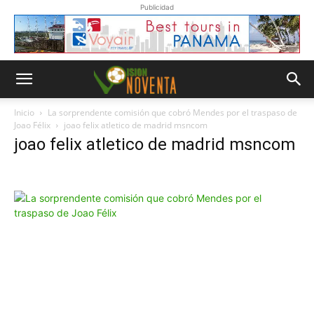
Publicidad
Inicio
La sorprendente comisión que cobró Mendes por el traspaso de
Joao Félix
joao felix atletico de madrid msncom
joao felix atletico de madrid msncom
Whatsapp
“Suscripción”
Envíanos un
mensaje con
la palabra
“Suscripción”