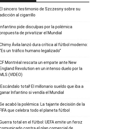
El sincero testimonio de Szczesny sobre su
adicción al cigarrillo
Infantino pide disculpas por la polémica
propuesta de privatizar el Mundial
Chimy Ávila lanzó dura crítica al fútbol moderno:
“Es un tráfico humano legalizado”
CF Montréal rescata un empate ante New
England Revolution en un intenso duelo por la
MLS (VIDEO)
¡Escándalo total! El millonario sueldo que iba a
ganar Infantino si vendía el Mundial
Se acabó la polémica: La tajante decisión de la
FIFA que celebra todo el planeta fútbol
Guerra total en el fútbol: UEFA emite un feroz
comunicado contra el plan comercial de