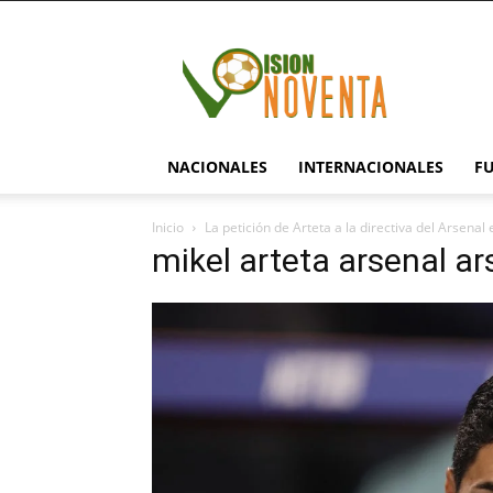
visionnoventa.com
NACIONALES
INTERNACIONALES
F
Inicio
La petición de Arteta a la directiva del Arsena
mikel arteta arsenal a