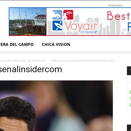
Publicidad
UERA DEL CAMPO
CHICA VISION
l en este mercado de invierno
mikel arteta arsenal arsenalinsidercom
rsenalinsidercom