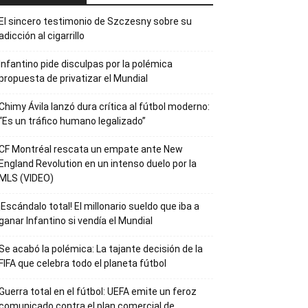
El sincero testimonio de Szczesny sobre su
adicción al cigarrillo
Infantino pide disculpas por la polémica
propuesta de privatizar el Mundial
Chimy Ávila lanzó dura crítica al fútbol moderno:
“Es un tráfico humano legalizado”
CF Montréal rescata un empate ante New
England Revolution en un intenso duelo por la
MLS (VIDEO)
¡Escándalo total! El millonario sueldo que iba a
ganar Infantino si vendía el Mundial
Se acabó la polémica: La tajante decisión de la
FIFA que celebra todo el planeta fútbol
Guerra total en el fútbol: UEFA emite un feroz
comunicado contra el plan comercial de