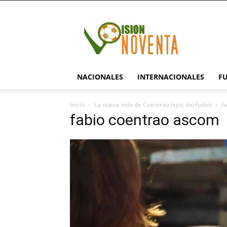
visionnoventa.com
NACIONALES
INTERNACIONALES
F
Inicio
La nueva vida de Coentrao lejos del futbol
f
fabio coentrao ascom