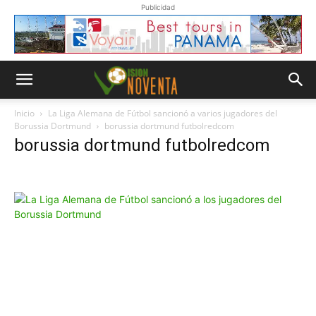
Publicidad
Inicio
La Liga Alemana de Fútbol sancionó a varios jugadores del
Borussia Dortmund
borussia dortmund futbolredcom
borussia dortmund futbolredcom
Whatsapp
“Suscripción”
Envíanos un
mensaje con
la palabra
“Suscripción”