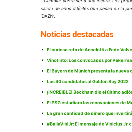
“Cambiar ahora sería una locura. Los prob
salido de años difíciles que pesan en la pie
‘DAZN’.
Noticias destacadas
El curioso reto de Ancelotti a Fede Valv
Vinotinto: Los convocados por Pekerman
El Bayern de Múnich presenta la nueva
Los 40 candidatos al Golden Boy 2022
¡INCREIBLE! Beckham dio el último adiós 
El PSG estudiará las renovaciones de M
La gran cantidad de dinero que invertir
#BailaViniJr: El mensaje de Vinicius Jr.