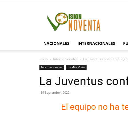
visionnoventa.com
NACIONALES
INTERNACIONALES
F
Inicio
Internacionales
La Juventus confía en Allegri
Internacionales
Lo Más Visto
La Juventus conf
19 September, 2022
El equipo no ha 