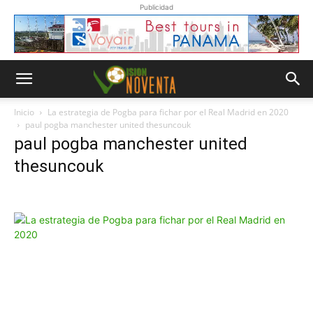
Publicidad
Inicio
La estrategia de Pogba para fichar por el Real Madrid en 2020
paul pogba manchester united thesuncouk
paul pogba manchester united
thesuncouk
Whatsapp
“Suscripción”
Envíanos un
mensaje con