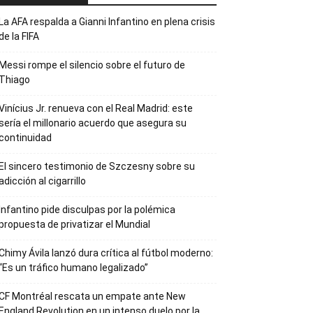
La AFA respalda a Gianni Infantino en plena crisis
de la FIFA
Messi rompe el silencio sobre el futuro de
Thiago
Vinícius Jr. renueva con el Real Madrid: este
sería el millonario acuerdo que asegura su
continuidad
El sincero testimonio de Szczesny sobre su
adicción al cigarrillo
Infantino pide disculpas por la polémica
propuesta de privatizar el Mundial
Chimy Ávila lanzó dura crítica al fútbol moderno:
“Es un tráfico humano legalizado”
CF Montréal rescata un empate ante New
England Revolution en un intenso duelo por la