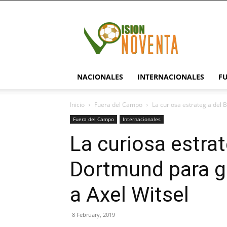
visionnoventa.com
NACIONALES
INTERNACIONALES
F
Inicio
Fuera del Campo
La curiosa estrategia del 
Fuera del Campo
Internacionales
La curiosa estrat
Dortmund para ge
a Axel Witsel
8 February, 2019