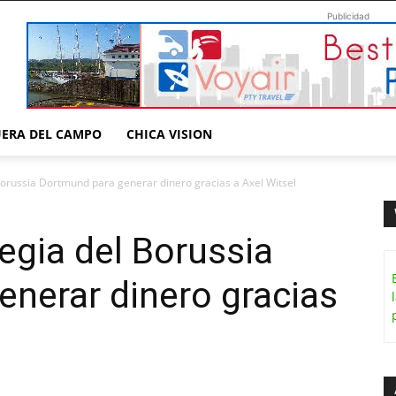
Publicidad
UERA DEL CAMPO
CHICA VISION
Borussia Dortmund para generar dinero gracias a Axel Witsel
egia del Borussia
nerar dinero gracias