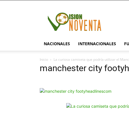
visionnoventa.com
NACIONALES
INTERNACIONALES
F
Inicio
La curiosa camiseta que podría utilizar el Ma
manchester city footy