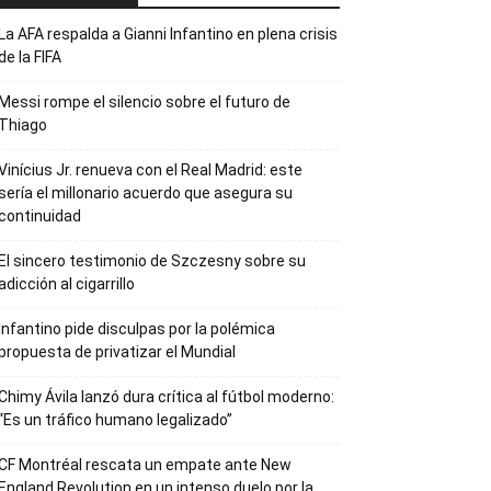
La AFA respalda a Gianni Infantino en plena crisis
de la FIFA
Messi rompe el silencio sobre el futuro de
Thiago
Vinícius Jr. renueva con el Real Madrid: este
sería el millonario acuerdo que asegura su
continuidad
El sincero testimonio de Szczesny sobre su
adicción al cigarrillo
Infantino pide disculpas por la polémica
propuesta de privatizar el Mundial
Chimy Ávila lanzó dura crítica al fútbol moderno:
“Es un tráfico humano legalizado”
CF Montréal rescata un empate ante New
England Revolution en un intenso duelo por la