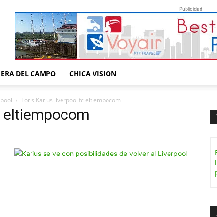
Publicidad
UERA DEL CAMPO
CHICA VISION
rpool
Loris Karius liverpool fc eltiempocom
fc eltiempocom