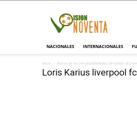
visionnoventa.com
NACIONALES
INTERNACIONALES
F
Inicio
Karius se ve con posibilidades de volver al Live
Loris Karius liverpool 