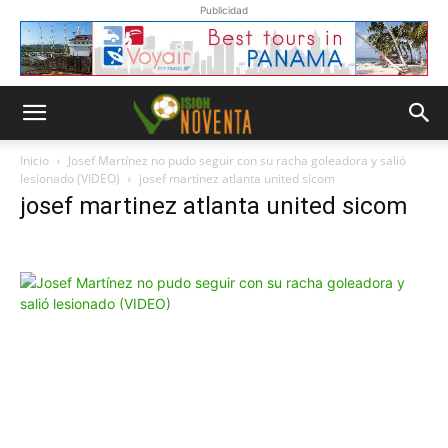
Publicidad
Inicio
Josef Martínez no pudo seguir con su racha goleadora y salió
lesionado (VIDEO)
josef martinez atlanta united sicom
josef martinez atlanta united sicom
Whatsapp
“Suscripción”
Envíanos un
mensaje con
la palabra
“Suscripción”