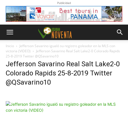
Publicidad
Inicio
Jefferson Savarino igualó su registro goleador en la MLS con
victoria (VIDEO)
Jefferson Savarino Real Salt Lake2-0 Colorado Rapids
25-8-2019 Twitter @QSavarino10
Jefferson Savarino Real Salt Lake2-0
Colorado Rapids 25-8-2019 Twitter
@QSavarino10
Whatsapp
“Suscripción”