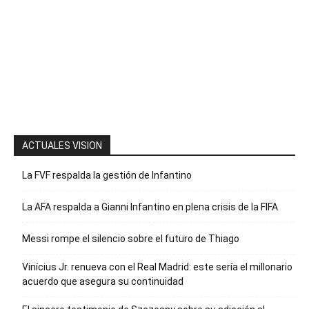
Envíanos un
mensaje con
la palabra
“Suscripción”
para recibir
nuestro
boletín
ACTUALES VISION
La FVF respalda la gestión de Infantino
La AFA respalda a Gianni Infantino en plena crisis de la FIFA
Messi rompe el silencio sobre el futuro de Thiago
Vinícius Jr. renueva con el Real Madrid: este sería el millonario
acuerdo que asegura su continuidad