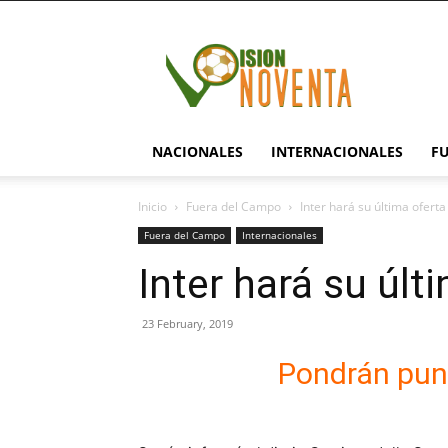
visionnoventa.com
NACIONALES
INTERNACIONALES
F
Inicio
Fuera del Campo
Inter hará su última oferta 
Fuera del Campo
Internacionales
Inter hará su últ
23 February, 2019
Pondrán punt