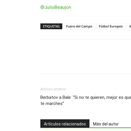
@JulioBeaujon
ETIQUETAS
Fuera del Campo
Fútbol Europeo
I
Artículo anterior
Berbatov a Bale: “Si no te quieren, mejor es qu
te marches”
Artículos relacionados
Más del autor