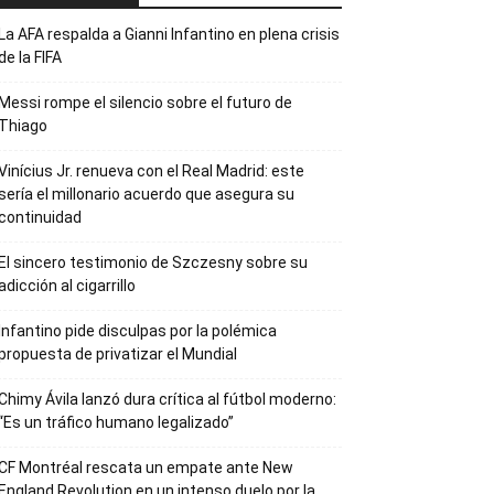
La AFA respalda a Gianni Infantino en plena crisis
de la FIFA
Messi rompe el silencio sobre el futuro de
Thiago
Vinícius Jr. renueva con el Real Madrid: este
sería el millonario acuerdo que asegura su
continuidad
El sincero testimonio de Szczesny sobre su
adicción al cigarrillo
Infantino pide disculpas por la polémica
propuesta de privatizar el Mundial
Chimy Ávila lanzó dura crítica al fútbol moderno:
“Es un tráfico humano legalizado”
CF Montréal rescata un empate ante New
England Revolution en un intenso duelo por la