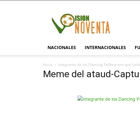
visionnoventa.com
NACIONALES
INTERNACIONALES
F
Inicio
Integrante de los Dancing Pallbearers que baila
Meme del ataud-Captur