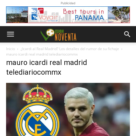
Publicidad
Inicio
¿Icardi al Real Madrid? Los detalles del rumor de su fichaje
mauro icardi real madrid telediariocommx
mauro icardi real madrid
telediariocommx