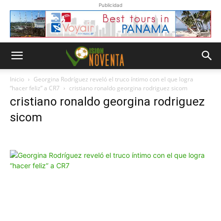
Publicidad
Inicio
Georgina Rodríguez reveló el truco íntimo con el que logra
“hacer feliz” a CR7
cristiano ronaldo georgina rodriguez sicom
cristiano ronaldo georgina rodriguez
sicom
Whatsapp
“Suscripción”
Envíanos un
mensaje con