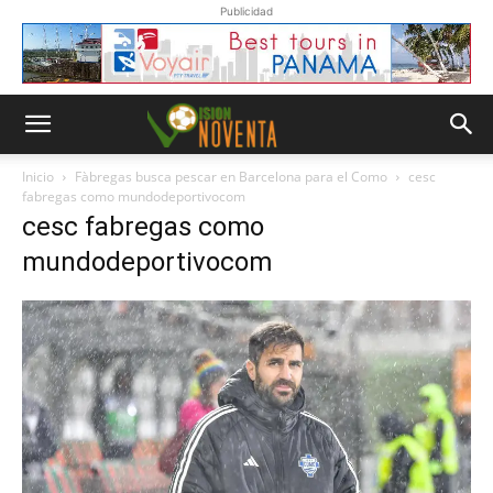
Publicidad
Inicio
Fàbregas busca pescar en Barcelona para el Como
cesc
fabregas como mundodeportivocom
cesc fabregas como
mundodeportivocom