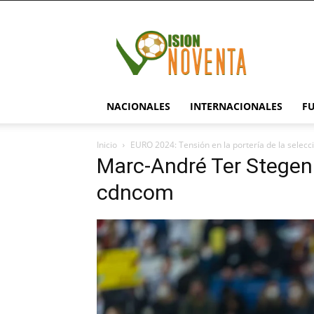
visionnoventa.com
NACIONALES
INTERNACIONALES
F
Inicio
EURO 2024: Tensión en la portería de la selec
Marc-André Ter Stegen
cdncom