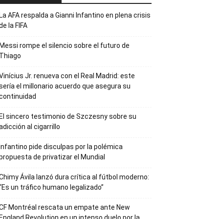
La AFA respalda a Gianni Infantino en plena crisis
de la FIFA
Messi rompe el silencio sobre el futuro de
Thiago
Vinícius Jr. renueva con el Real Madrid: este
sería el millonario acuerdo que asegura su
continuidad
El sincero testimonio de Szczesny sobre su
adicción al cigarrillo
Infantino pide disculpas por la polémica
propuesta de privatizar el Mundial
Chimy Ávila lanzó dura crítica al fútbol moderno:
“Es un tráfico humano legalizado”
CF Montréal rescata un empate ante New
England Revolution en un intenso duelo por la