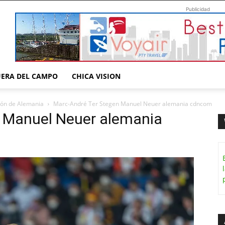
Publicidad
UERA DEL CAMPO
CHICA VISION
ción de Alemania
Marc-André Ter Stegen Manuel Neuer alemania cdncom
 Manuel Neuer alemania