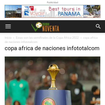
Publicidad
Inicio
Estas son las semifinales de la Copa África 2022
copa africa
de naciones infototalcom
copa africa de naciones infototalcom