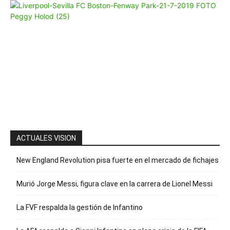
Whatsapp
“Suscripción”
Envíanos un
mensaje con
la palabra
“Suscripción”
para recibir
nuestro
boletín
ACTUALES VISION
New England Revolution pisa fuerte en el mercado de fichajes
Murió Jorge Messi, figura clave en la carrera de Lionel Messi
La FVF respalda la gestión de Infantino