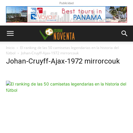
Publicidad
Inicio
El ranking de las 50 camisetas legendarias en la historia del
fútbol
Johan-Cruyff-Ajax-1972 mirrorcouk
Johan-Cruyff-Ajax-1972 mirrorcouk
Whatsapp
“Suscripción”
Envíanos un
mensaje con
la palabra
“Suscripción”